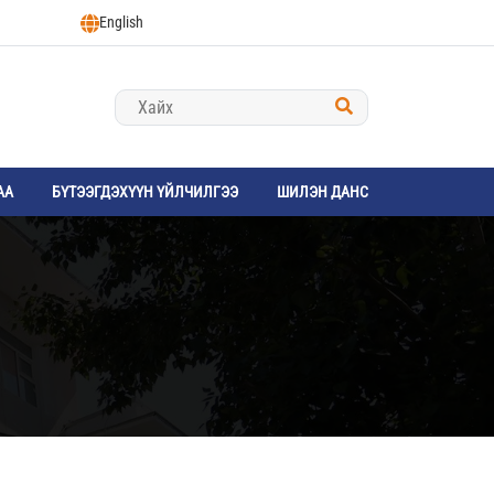
English
АА
БҮТЭЭГДЭХҮҮН ҮЙЛЧИЛГЭЭ
ШИЛЭН ДАНС