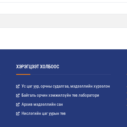
ХЭРЭГЦЭЭТ ХОЛБООС
Ус цаг уур, орчны судалгаа, мэдээллийн хүрээлэн
Байгаль орчин хэмжилзүйн төв лаборатори
Архив мэдээллийн сан
Нислэгийн цаг уурын төв