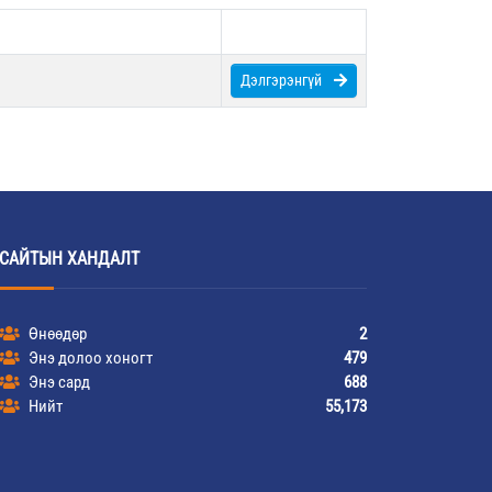
Дэлгэрэнгүй
САЙТЫН ХАНДАЛТ
Өнөөдөр
2
Энэ долоо хоногт
479
Энэ сард
688
Нийт
55,173