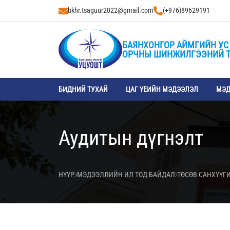
bkhr.tsaguur2022@gmail.com
(+976)89629191
БАЯНХОНГОР АЙМГИЙН УС 
ОРЧНЫ ШИНЖИЛГЭЭНИЙ 
БИДНИЙ ТУХАЙ
ЦАГ ҮЕИЙН МЭДЭЭЛЭЛ
МЭД
Аудитын дүгнэлт
НҮҮР
МЭДЭЭЛЛИЙН ИЛ ТОД БАЙДАЛ
ТӨСӨВ САНХҮҮГ