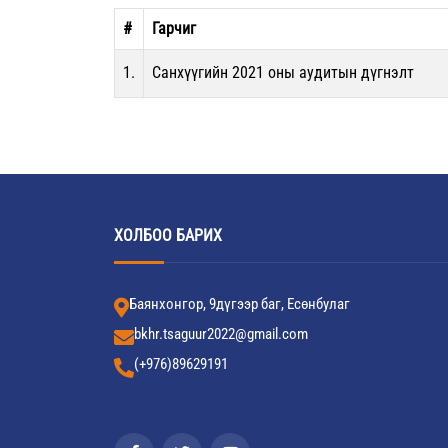
#
Гарчиг
1.
Санхүүгийн 2021 оны аудитын дүгнэлт
ХОЛБОО БАРИХ
Баянхонгор, 9дүгээр баг, Есөнбулаг
bkhr.tsaguur2022@gmail.com
(+976)89629191