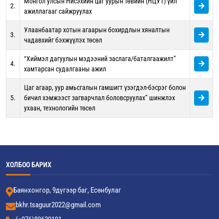
Монгол улсын Нисэхийн цаг уурын төвийн (НЦУТ) үйл
2.
ажиллагааг сайжруулах
Улаанбаатар хотын агаарын бохирдлын хяналтын
3.
чадавхийг бэхжүүлэх төсөл
“Хиймэл дагуулын мэдээний заслага/баталгаажилт”
4.
хамтарсан судалгааны ажил
Цаг агаар, уур амьсгалын гамшигт үзэгдэл-бэсрэг болон
5.
бичил хэмжээст загварчлал боловсруулах” шинжлэх
ухаан, технологийн төсөл
ХОЛБОО БАРИХ
Баянхонгор, 9дүгээр баг, Есөнбулаг
bkhr.tsaguur2022@gmail.com