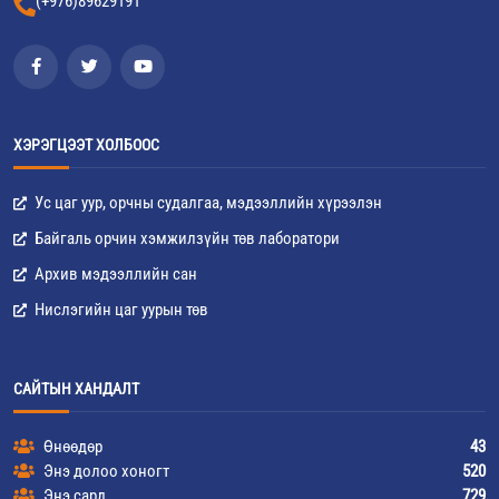
(+976)89629191
ХЭРЭГЦЭЭТ ХОЛБООС
Ус цаг уур, орчны судалгаа, мэдээллийн хүрээлэн
Байгаль орчин хэмжилзүйн төв лаборатори
Архив мэдээллийн сан
Нислэгийн цаг уурын төв
САЙТЫН ХАНДАЛТ
Өнөөдөр
43
Энэ долоо хоногт
520
Энэ сард
729