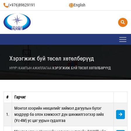
(+976)89629191
English
Хэрэгжиж буй төсөл хөтөлбөрүүд
НҮҮР
ХАМТЫН АЖИЛЛАГАА
ХЭРЭГЖИЖ БУЙ ТӨСӨЛ ХӨТӨЛБӨРҮҮД
#
Гарчиг
Монгол хээрийн нөхцөлийг хиймэл дагуулын бүлэг
1.
мэдрүүр ба олон хэмжээст дүн шинжилгээгээр хийх
(Ус-4М) ус цаг уурын судалгаа