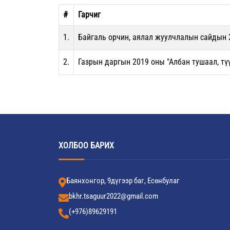
#
Гарчиг
1.
Байгаль орчин, аялал жуулчлалын сайдын 
2.
Газрын даргын 2019 оны "Албан тушаал, тү
ХОЛБОО БАРИХ
Баянхонгор, 9дүгээр баг, Есөнбулаг
bkhr.tsaguur2022@gmail.com
(+976)89629191