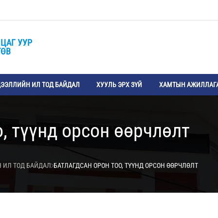
ЦАГ УУР
ТӨВ
ЭЭЛЛИЙН ИЛ ТОД БАЙДАЛ
ХУУЛЬ ЭРХ ЗҮЙ
ХАМТЫН АЖИЛЛАГ
о, түүнд орсон өөрчлөлт
 ИЛ ТОД БАЙДАЛ
БАТЛАГДСАН ОРОН ТОО, ТҮҮНД ОРСОН ӨӨРЧЛӨЛТ