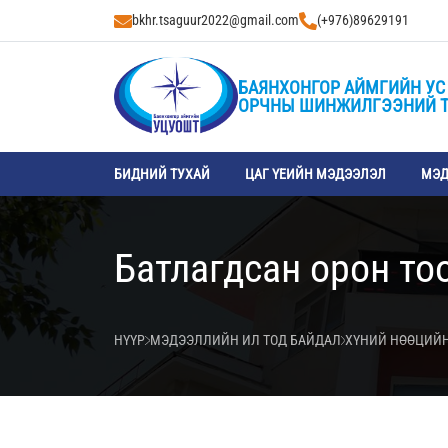
bkhr.tsaguur2022@gmail.com
(+976)89629191
БАЯНХОНГОР АЙМГИЙН УС 
ОРЧНЫ ШИНЖИЛГЭЭНИЙ 
БИДНИЙ ТУХАЙ
ЦАГ ҮЕИЙН МЭДЭЭЛЭЛ
МЭД
Батлагдсан орон то
НҮҮР
МЭДЭЭЛЛИЙН ИЛ ТОД БАЙДАЛ
ХҮНИЙ НӨӨЦИЙН