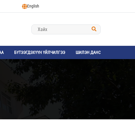
English
АА
БҮТЭЭГДЭХҮҮН ҮЙЛЧИЛГЭЭ
ШИЛЭН ДАНС