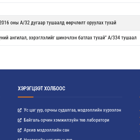
2016 оны А/32 дугаар тушаалд өөрчлөлт оруулах тухай
үний ангилал, зэрэглэлийг шинэчлэн батлах тухай" А/334 тушаал
ХЭРЭГЦЭЭТ ХОЛБООС
Ус цаг уур, орчны судалгаа, мэдээллийн хүрээлэн
Байгаль орчин хэмжилзүйн төв лаборатори
Архив мэдээллийн сан