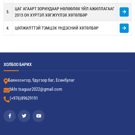
ЦАГ АГААРТ ЗОРИУДААР НӨЛӨӨЛӨХ ҮЙЛ АЖИЛЛАГААГ
3.
2015 ОН ХҮРТЭЛ ХӨГЖҮҮЛЭХ ХӨТӨЛБӨР
4.
ЦӨЛЖИЛТТЭЙ ТЭМЦЭХ ҮНДЭСНИЙ ХӨТӨЛБӨР
ХОЛБОО БАРИХ
Баянхонгор, 9дүгээр баг, Есөнбулаг
bkhr.tsaguur2022@gmail.com
(+976)89629191