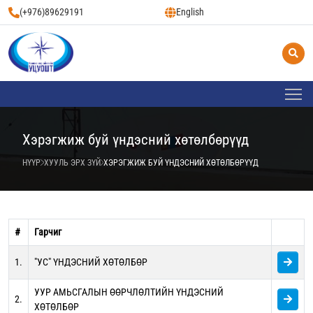
(+976)89629191
English
Хэрэгжиж буй үндэсний хөтөлбөрүүд
НҮҮР
ХУУЛЬ ЭРХ ЗҮЙ
ХЭРЭГЖИЖ БУЙ ҮНДЭСНИЙ ХӨТӨЛБӨРҮҮД
#
Гарчиг
1.
"УС" ҮНДЭСНИЙ ХӨТӨЛБӨР
УУР АМЬСГАЛЫН ӨӨРЧЛӨЛТИЙН ҮНДЭСНИЙ
2.
ХӨТӨЛБӨР