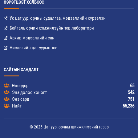
ХЭРЭГЦЭЭТ ХОЛБООС
Ус цаг уур, орчны судалгаа, мэдээллийн хүрээлэн
Байгаль орчин хэмжилзүйн төв лаборатори
Архив мэдээллийн сан
Нислэгийн цаг уурын төв
САЙТЫН ХАНДАЛТ
Өнөөдөр
65
Энэ долоо хоногт
542
Энэ сард
751
Нийт
55,236
© 2026 Цаг уур, орчны шинжилгээний газар