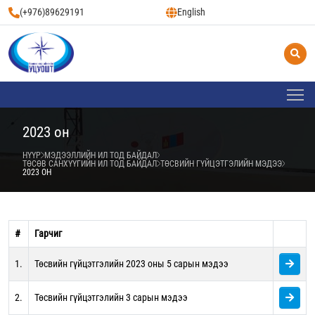
(+976)89629191
English
2023 он
НҮҮР
МЭДЭЭЛЛИЙН ИЛ ТОД БАЙДАЛ
ТӨСӨВ САНХҮҮГИЙН ИЛ ТОД БАЙДАЛ
ТӨСВИЙН ГҮЙЦЭТГЭЛИЙН МЭДЭЭ
2023 ОН
#
Гарчиг
1.
Төсвийн гүйцэтгэлийн 2023 оны 5 сарын мэдээ
2.
Төсвийн гүйцэтгэлийн 3 сарын мэдээ