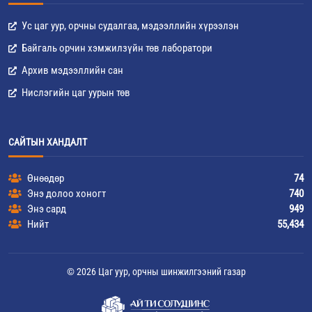
Ус цаг уур, орчны судалгаа, мэдээллийн хүрээлэн
Байгаль орчин хэмжилзүйн төв лаборатори
Архив мэдээллийн сан
Нислэгийн цаг уурын төв
САЙТЫН ХАНДАЛТ
Өнөөдөр
74
Энэ долоо хоногт
740
Энэ сард
949
Нийт
55,434
© 2026 Цаг уур, орчны шинжилгээний газар