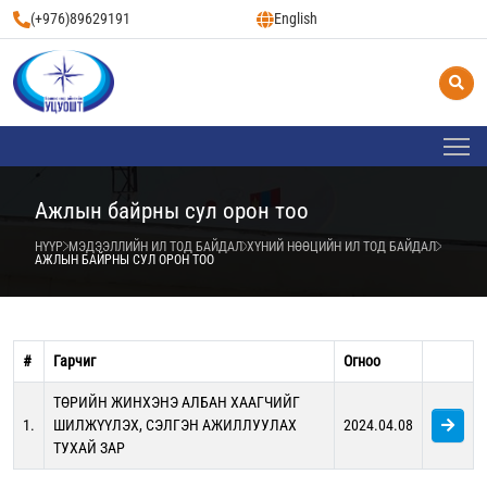
(+976)89629191
English
Ажлын байрны сул орон тоо
НҮҮР
МЭДЭЭЛЛИЙН ИЛ ТОД БАЙДАЛ
ХҮНИЙ НӨӨЦИЙН ИЛ ТОД БАЙДАЛ
АЖЛЫН БАЙРНЫ СУЛ ОРОН ТОО
#
Гарчиг
Огноо
ТӨРИЙН ЖИНХЭНЭ АЛБАН ХААГЧИЙГ
1.
ШИЛЖҮҮЛЭХ, СЭЛГЭН АЖИЛЛУУЛАХ
2024.04.08
ТУХАЙ ЗАР