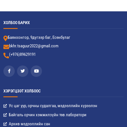
ХОЛБОО БАРИХ
Баянхонгор, 9дүгээр баг, Есөнбулаг
bkhr.tsaguur2022@gmail.com
(+976)89629191
ХЭРЭГЦЭЭТ ХОЛБООС
Ус цаг уур, орчны судалгаа, мэдээллийн хүрээлэн
Байгаль орчин хэмжилзүйн төв лаборатори
Архив мэдээллийн сан