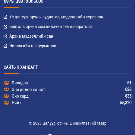
ХЭРЭГЦЭЭТ ХОЛБООС
Ус цаг уур, орчны судалгаа, мэдээллийн хүрээлэн
Байгаль орчин хэмжилзүйн төв лаборатори
Архив мэдээллийн сан
Нислэгийн цаг уурын төв
САЙТЫН ХАНДАЛТ
Өнөөдөр
61
Энэ долоо хоногт
626
Энэ сард
835
Нийт
55,320
© 2026 Цаг уур, орчны шинжилгээний газар