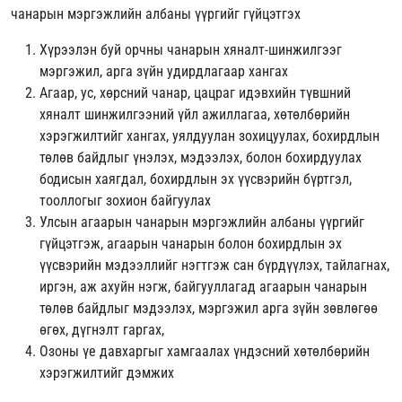
чанарын мэргэжлийн албаны үүргийг гүйцэтгэх
Хүрээлэн буй орчны чанарын хяналт-шинжилгээг
мэргэжил, арга зүйн удирдлагаар хангах
Агаар, ус, хөрсний чанар, цацраг идэвхийн түвшний
хяналт шинжилгээний үйл ажиллагаа, хөтөлбөрийн
хэрэгжилтийг хангах, уялдуулан зохицуулах, бохирдлын
төлөв байдлыг үнэлэх, мэдээлэх, болон бохирдуулах
бодисын хаягдал, бохирдлын эх үүсвэрийн бүртгэл,
тооллогыг зохион байгуулах
Улсын агаарын чанарын мэргэжлийн албаны үүргийг
гүйцэтгэж, агаарын чанарын болон бохирдлын эх
үүсвэрийн мэдээллийг нэгтгэж сан бүрдүүлэх, тайлагнах,
иргэн, аж ахуйн нэгж, байгууллагад агаарын чанарын
төлөв байдлыг мэдээлэх, мэргэжил арга зүйн зөвлөгөө
өгөх, дүгнэлт гаргах,
Озоны үе давхаргыг хамгаалах үндэсний хөтөлбөрийн
хэрэгжилтийг дэмжих