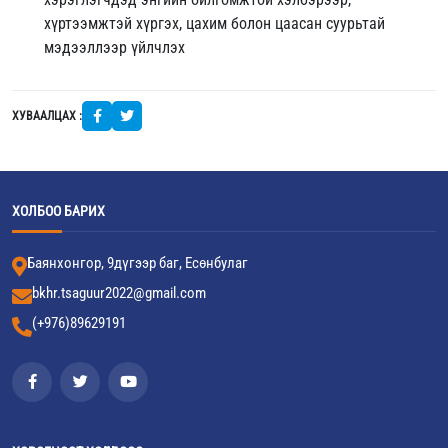
хүртээмжтэй хүргэх, цахим болон цаасан суурьтай
мэдээллээр үйлчлэх
ХУВААЛЦАХ :
ХОЛБОО БАРИХ
Баянхонгор, 9дүгээр баг, Есөнбулаг
bkhr.tsaguur2022@gmail.com
(+976)89629191