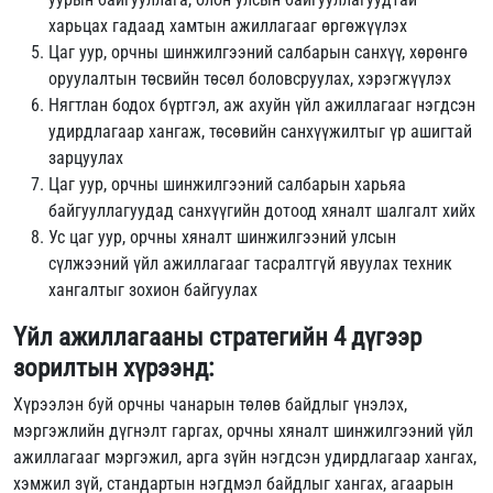
харьцах гадаад хамтын ажиллагааг өргөжүүлэх
Цаг уур, орчны шинжилгээний салбарын санхүү, хөрөнгө
оруулалтын төсвийн төсөл боловсруулах, хэрэгжүүлэх
Нягтлан бодох бүртгэл, аж ахуйн үйл ажиллагааг нэгдсэн
удирдлагаар хангаж, төсөвийн санхүүжилтыг үр ашигтай
зарцуулах
Цаг уур, орчны шинжилгээний салбарын харьяа
байгууллагуудад санхүүгийн дотоод хяналт шалгалт хийх
Ус цаг уур, орчны хяналт шинжилгээний улсын
сүлжээний үйл ажиллагааг тасралтгүй явуулах техник
хангалтыг зохион байгуулах
Үйл ажиллагааны стратегийн 4 дүгээр
зорилтын хүрээнд:
Хүрээлэн буй орчны чанарын төлөв байдлыг үнэлэх,
мэргэжлийн дүгнэлт гаргах, орчны хяналт шинжилгээний үйл
ажиллагааг мэргэжил, арга зүйн нэгдсэн удирдлагаар хангах,
хэмжил зүй, стандартын нэгдмэл байдлыг хангах, агаарын