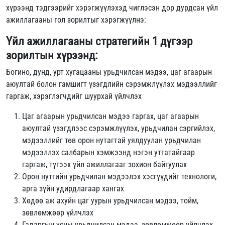
хүрээнд тэдгээрийг хэрэгжүүлэхэд чиглэсэн дор дурдсан үйл
ажиллагааны гол зорилтыг хэрэгжүүлнэ:
Үйл ажиллагааны стратегийн 1 дүгээр
зорилтын хүрээнд:
Богино, дунд, урт хугацааны урьдчилсан мэдээ, цаг агаарын
аюултай болон гамшигт үзэгдлийн сэрэмжлүүлэх мэдээллийг
гаргаж, хэрэглэгчдийг шуурхай үйлчлэх
Цаг агаарын урьдчилсан мэдээ гаргах, цаг агаарын
аюултай үзэгдлээс сэрэмжлүүлэх, урьдчилан сэргийлэх,
мэдээллийг төв орон нутагтай уялдуулан урьдчилан
мэдээллэх салбарын хэмжээнд нэгэн утгатайгаар
гаргаж, түгээх үйл ажиллагааг зохион байгуулах
Орон нутгийн урьдчилан мэдээлэх хэсгүүдийг технологи,
арга зүйн удирдлагаар хангах
Хөдөө аж ахуйн цаг уурын урьдчилсан мэдээ, тойм,
зөвлөмжөөр үйлчлэх
Гадаргын усны урьдчилсан мэдээ, зөвлөмжөөр үйлчлэх