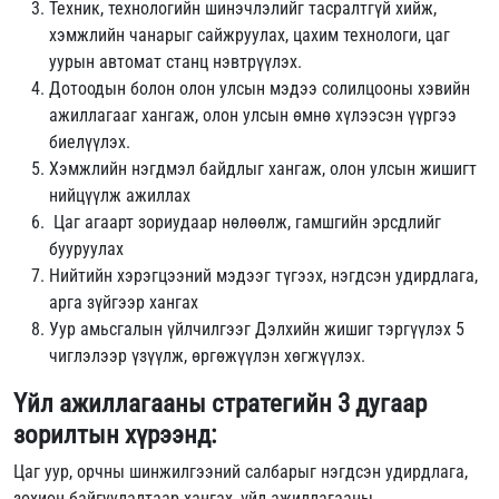
Техник, технологийн шинэчлэлийг тасралтгүй хийж,
хэмжлийн чанарыг сайжруулах, цахим технологи, цаг
уурын автомат станц нэвтрүүлэх.
Дотоодын болон олон улсын мэдээ солилцооны хэвийн
ажиллагааг хангаж, олон улсын өмнө хүлээсэн үүргээ
биелүүлэх.
Хэмжлийн нэгдмэл байдлыг хангаж, олон улсын жишигт
нийцүүлж ажиллах
Цаг агаарт зориудаар нөлөөлж, гамшгийн эрсдлийг
бууруулах
Нийтийн хэрэгцээний мэдээг түгээх, нэгдсэн удирдлага,
арга зүйгээр хангах
Уур амьсгалын үйлчилгээг Дэлхийн жишиг тэргүүлэх 5
чиглэлээр үзүүлж, өргөжүүлэн хөгжүүлэх.
Үйл ажиллагааны стратегийн 3 дугаар
зорилтын хүрээнд:
Цаг уур, орчны шинжилгээний салбарыг нэгдсэн удирдлага,
зохион байгуулалтаар хангах, үйл ажиллагааны