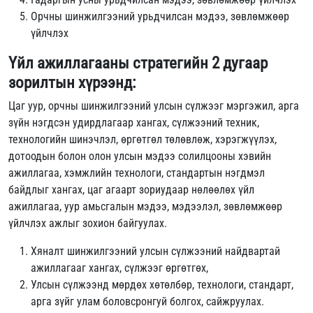
Орчны шинжилгээний урьдчилсан мэдээ, зөвлөмжөөр
үйлчлэх
Үйл ажиллагааны стратегийн 2 дугаар
зорилтын хүрээнд:
Цаг уур, орчны шинжилгээний улсын сүлжээг мэргэжил, арга
зүйн нэгдсэн удирдлагаар хангах, сүлжээний техник,
технологийн шинэчлэл, өргөтгөл төлөвлөж, хэрэгжүүлэх,
дотоодын болон олон улсын мэдээ солилцооны хэвийн
ажиллагаа, хэмжлийн технологи, стандартын нэгдмэл
байдлыг хангах, цаг агаарт зориудаар нөлөөлөх үйл
ажиллагаа, уур амьсгалын мэдээ, мэдээлэл, зөвлөмжөөр
үйлчлэх ажлыг зохион байгуулах.
Хяналт шинжилгээний улсын сүлжээний найдвартай
ажиллагааг хангах, сүлжээг өргөтгөх,
Улсын сүлжээнд мөрдөх хөтөлбөр, технологи, стандарт,
арга зүйг улам боловсронгуй болгох, сайжруулах.