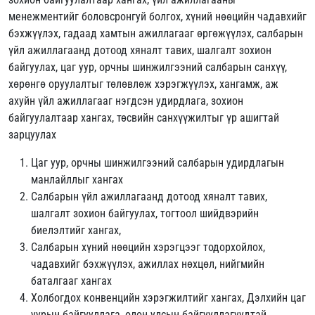
менежментийг боловсронгуй болгох, хүний нөөцийн чадавхийг
бэхжүүлэх, гадаад хамтын ажиллагааг өргөжүүлэх, салбарын
үйл ажиллагаанд дотоод хяналт тавих, шалгалт зохион
байгуулах, цаг уур, орчны шинжилгээний салбарын санхүү,
хөрөнгө оруулалтыг төлөвлөж хэрэгжүүлэх, хангамж, аж
ахуйн үйл ажиллагааг нэгдсэн удирдлага, зохион
байгуулалтаар хангах, төсвийн санхүүжилтыг үр ашигтай
зарцуулах
Цаг уур, орчны шинжилгээний салбарын удирдлагын
манлайллыг хангах
Салбарын үйл ажиллагаанд дотоод хяналт тавих,
шалгалт зохион байгуулах, тогтоол шийдвэрийн
биелэлтийг хангах,
Салбарын хүний нөөцийн хэрэгцээг тодорхойлох,
чадавхийг бэхжүүлэх, ажиллах нөхцөл, нийгмийн
баталгааг хангах
Холбогдох конвенцийн хэрэгжилтийг хангах, Дэлхийн цаг
уурын байгууллага, олон улсын байгууллагуудтай