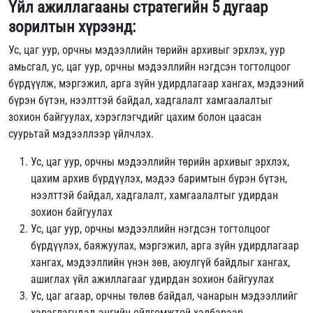
Үйл ажиллагааны стратегийн 5 дугаар
зорилтын хүрээнд:
Ус, цаг уур, орчны мэдээллийн төрийн архивыг эрхлэх, уур
амьсгал, ус, цаг уур, орчны мэдээллийн нэгдсэн тогтолцоог
бүрдүүлж, мэргэжил, арга зүйн удирдлагаар хангах, мэдээний
бүрэн бүтэн, нээлттэй байдал, хадгалалт хамгаалалтыг
зохион байгуулах, хэрэглэгчдийг цахим болон цаасан
суурьтай мэдээллээр үйлчлэх.
Ус, цаг уур, орчны мэдээллийн төрийн архивыг эрхлэх,
цахим архив бүрдүүлэх, мэдээ баримтын бүрэн бүтэн,
нээлттэй байдал, хадгалалт, хамгаалалтыг удирдан
зохион байгуулах
Ус, цаг уур, орчны мэдээллийн нэгдсэн тогтолцоог
бүрдүүлэх, баяжуулах, мэргэжил, арга зүйн удирдлагаар
хангах, мэдээллийн үнэн зөв, аюулгүй байдлыг хангах,
ашиглах үйл ажиллагааг удирдан зохион байгуулах
Ус, цаг агаар, орчны төлөв байдал, чанарын мэдээллийг
хэрэглэгчдэд энгийн ойлгомжтой хэлбэрээр,