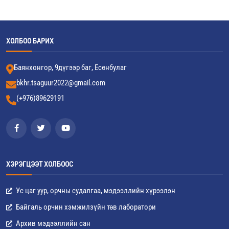
ХОЛБОО БАРИХ
Баянхонгор, 9дүгээр баг, Есөнбулаг
bkhr.tsaguur2022@gmail.com
(+976)89629191
ХЭРЭГЦЭЭТ ХОЛБООС
Ус цаг уур, орчны судалгаа, мэдээллийн хүрээлэн
Байгаль орчин хэмжилзүйн төв лаборатори
Архив мэдээллийн сан