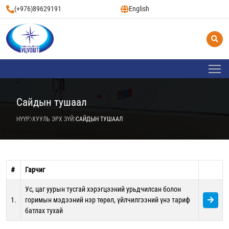
(+976)89629191
English
Сайдын тушаал
НҮҮР
ХУУЛЬ ЭРХ ЗҮЙ
САЙДЫН ТУШААЛ
#
Гарчиг
Ус, цаг уурын тусгай хэрэгцээний урьдчилсан болон
1.
горимын мэдээний нэр төрөл, үйлчилгээний үнэ тариф
батлах тухай