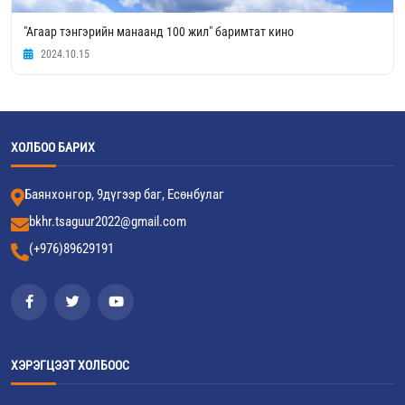
"Агаар тэнгэрийн манаанд 100 жил" баримтат кино
2024.10.15
ХОЛБОО БАРИХ
Баянхонгор, 9дүгээр баг, Есөнбулаг
bkhr.tsaguur2022@gmail.com
(+976)89629191
ХЭРЭГЦЭЭТ ХОЛБООС