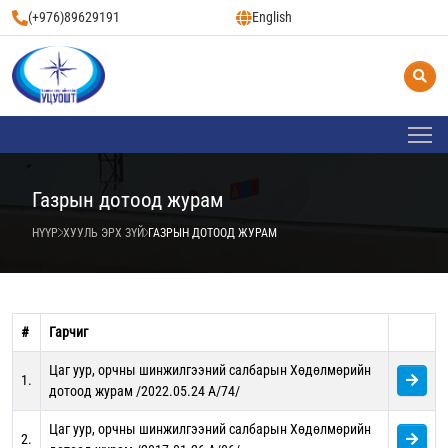
(+976)89629191
English
Газрын дотоод журам
НҮҮР
ХУУЛЬ ЭРХ ЗҮЙ
ГАЗРЫН ДОТООД ЖУРАМ
#
Гарчиг
Цаг уур, орчны шинжилгээний салбарын Хөдөлмөрийн
1.
дотоод журам /2022.05.24 A/74/
Цаг уур, орчны шинжилгээний салбарын Хөдөлмөрийн
2.