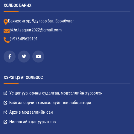
ХОЛБОО БАРИХ
Баянхонгор, 9дүгээр баг, Есөнбулаг
bkhr.tsaguur2022@gmail.com
(+976)89629191
ХЭРЭГЦЭЭТ ХОЛБООС
Ус цаг уур, орчны судалгаа, мэдээллийн хүрээлэн
Байгаль орчин хэмжилзүйн төв лаборатори
Архив мэдээллийн сан
Нислэгийн цаг уурын төв