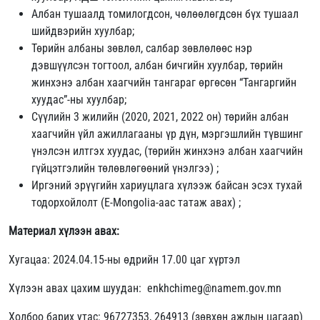
Албан тушаалд томилогдсон, чөлөөлөгдсөн бүх тушаал
шийдвэрийн хуулбар;
Төрийн албаны зөвлөл, салбар зөвлөлөөс нэр
дэвшүүлсэн тогтоол, албан бичгийн хуулбар, төрийн
жинхэнэ албан хаагчийн тангараг өргөсөн “Тангаргийн
хуудас”-ны хуулбар;
Сүүлийн 3 жилийн (2020, 2021, 2022 он) төрийн албан
хаагчийн үйл ажиллагааны үр дүн, мэргэшлийн түвшинг
үнэлсэн илтгэх хуудас, (төрийн жинхэнэ албан хаагчийн
гүйцэтгэлийн төлөвлөгөөний үнэлгээ) ;
Иргэний эрүүгийн хариуцлага хүлээж байсан эсэх тухай
тодорхойлолт (E-Mongolia-аас татаж авах) ;
Материал хүлээн авах:
Хугацаа: 2024.04.15-ны өдрийн 17.00 цаг хүртэл
Хүлээн авах цахим шуудан: enkhchimeg@namem.gov.mn
Холбоо барих утас: 96727353, 264913 (зөвхөн ажлын цагаар)