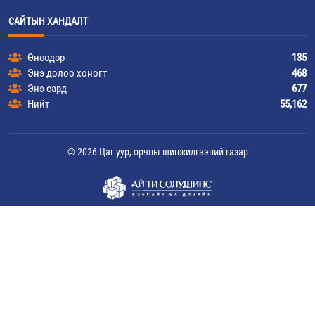
САЙТЫН ХАНДАЛТ
Өнөөдөр
135
Энэ долоо хоногт
468
Энэ сард
677
Нийт
55,162
© 2026 Цаг уур, орчны шинжилгээний газар