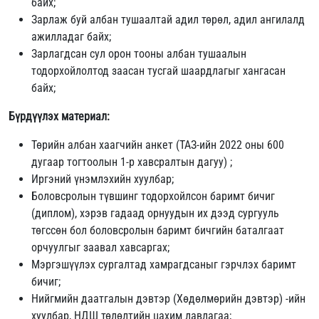
байх;
Зарлаж буй албан тушаалтай адил төрөл, адил ангилалд
ажилладаг байх;
Зарлагдсан сул орон тооны албан тушаалын
тодорхойлолтод заасан тусгай шаардлагыг хангасан
байх;
Бүрдүүлэх материал:
Төрийн албан хаагчийн анкет (ТАЗ-ийн 2022 оны 600
дугаар тогтоолын 1-р хавсралтын дагуу) ;
Иргэний үнэмлэхийн хуулбар;
Боловсролын түвшинг тодорхойлсон баримт бичиг
(диплом), хэрэв гадаад орнуудын их дээд сургууль
төгссөн бол боловсролын баримт бичгийн баталгаат
орчуулгыг заавал хавсаргах;
Мэргэшүүлэх сургалтад хамрагдсаныг гэрчлэх баримт
бичиг;
Нийгмийн даатгалын дэвтэр (Хөдөлмөрийн дэвтэр) -ийн
хуулбар, НДШ төлөлтийн цахим лавлагаа;