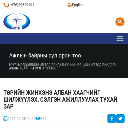
(+976)89629191
English
Ажлын байрны сул орон тоо
НҮҮР
МЭДЭЭЛЛИЙН ИЛ ТОД БАЙДАЛ
ХҮНИЙ НӨӨЦИЙН ИЛ ТОД БАЙДАЛ
АЖЛЫН БАЙРНЫ СУЛ ОРОН ТОО
ТӨРИЙН ЖИНХЭНЭ АЛБАН ХААГЧИЙГ
ШИЛЖҮҮЛЭХ, СЭЛГЭН АЖИЛЛУУЛАХ ТУХАЙ
ЗАР
2024.04.08 00:00
355