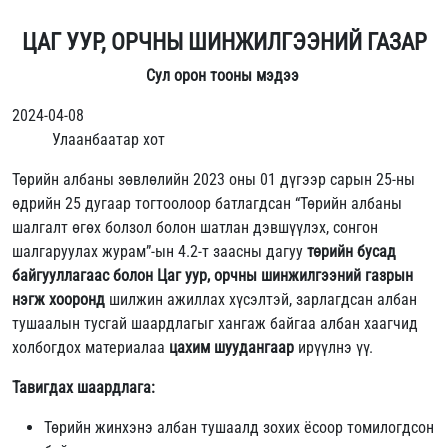
ЦАГ УУР, ОРЧНЫ ШИНЖИЛГЭЭНИЙ ГАЗАР
Сул орон тооны мэдээ
2024-04-08
Улаанбаатар хот
Төрийн албаны зөвлөлийн 2023 оны 01 дүгээр сарын 25-ны
өдрийн 25 дугаар тогтоолоор батлагдсан “Төрийн албаны
шалгалт өгөх болзол болон шатлан дэвшүүлэх, сонгон
шалгаруулах журам”-ын 4.2-т заасны дагуу
төрийн бусад
байгууллагаас болон Цаг уур, орчны шинжилгээний газрын
нэгж хооронд
шилжин ажиллах хүсэлтэй, зарлагдсан албан
тушаалын тусгай шаардлагыг хангаж байгаа албан хаагчид
холбогдох материалаа
цахим шуудангаар
ирүүлнэ үү.
Тавигдах шаардлага:
Төрийн жинхэнэ албан тушаалд зохих ёсоор томилогдсон