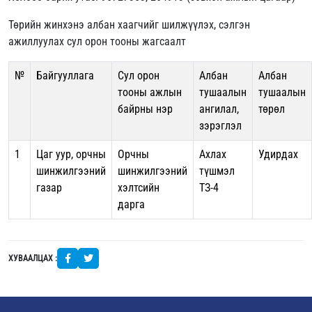
Төрийн жинхэнэ албан хаагчийг шилжүүлэх, сэлгэн
ажиллуулах сул орон тооны жагсаалт
№
Байгууллага
Сул орон
Албан
Албан
тооны ажлын
тушаалын
тушаалын
байрны нэр
ангилал,
төрөл
зэрэглэл
1
Цаг уур, орчны
Орчны
Ахлах
Удирдах
шинжилгээний
шинжилгээний
түшмэл
газар
хэлтсийн
ТЗ-4
дарга
ХУВААЛЦАХ :