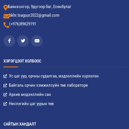
Баянхонгор, 9дүгээр баг, Есөнбулаг
bkhr.tsaguur2022@gmail.com
(+976)89629191
ХЭРЭГЦЭЭТ ХОЛБООС
Ус цаг уур, орчны судалгаа, мэдээллийн хүрээлэн
Байгаль орчин хэмжилзүйн төв лаборатори
Архив мэдээллийн сан
Нислэгийн цаг уурын төв
САЙТЫН ХАНДАЛТ