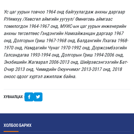
Ус цаг уурын товчоо 1964 онд байгуулагдаж анхны даргаар
Р.Нямхүү /Хөвсгөл аймгийн уугуул/ Өмнөговь аймгаас
томилогдон 1964-1967 онд, МУИС-ын цаг уурын инженерийн
анхны төгсөлтөөс Гэндэнгийн Намхайжанцан даргаар 1967
онд, Долгорын Гриш 1967-1968 онд, Балдангийн Лхагва 1968-
1970 онд, Намдагийн Чунаг 1970-1992 онд, Доржсэмбээгийн
Галсандагва 1993-1994 онд, Долгорын Гриш 1994-2006 онд,
Энэбишийн Жагварал 2006-2013 онд, Шийрэвсэнгээгийн Бат-
Очир 2013 онд, Чимидийн Оюунчимэг 2013-2017 онд, 2018
оноос одоог хүртэл ажиллаж байна.
ХУВААЛЦАХ :
ХОЛБОО БАРИХ