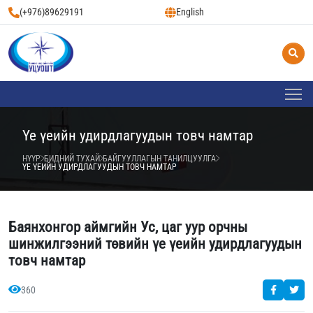
(+976)89629191
English
Үе үеийн удирдлагуудын товч намтар
НҮҮР
БИДНИЙ ТУХАЙ
БАЙГУУЛЛАГЫН ТАНИЛЦУУЛГА
ҮЕ ҮЕИЙН УДИРДЛАГУУДЫН ТОВЧ НАМТАР
Баянхонгор аймгийн Ус, цаг уур орчны
шинжилгээний төвийн үе үеийн удирдлагуудын
товч намтар
360