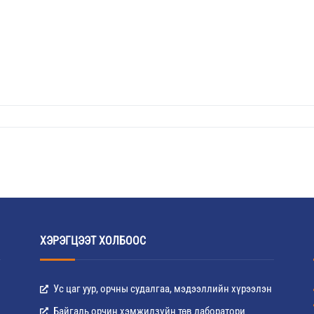
ХЭРЭГЦЭЭТ ХОЛБООС
Ус цаг уур, орчны судалгаа, мэдээллийн хүрээлэн
Байгаль орчин хэмжилзүйн төв лаборатори