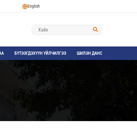
English
АА
БҮТЭЭГДЭХҮҮН ҮЙЛЧИЛГЭЭ
ШИЛЭН ДАНС