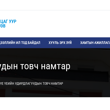
ЦАГ УУР
ТӨВ
ЭЭЛЛИЙН ИЛ ТОД БАЙДАЛ
ХУУЛЬ ЭРХ ЗҮЙ
ХАМТЫН АЖИЛЛАГ
удын товч намтар
ҮЕ ҮЕИЙН УДИРДЛАГУУДЫН ТОВЧ НАМТАР