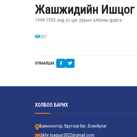
Жашжидийн Ишцог
1949-1953 онд ус цаг уурын албаны дарга
327
ХУВААЛЦАХ :
ХОЛБОО БАРИХ
Баянхонгор, 9дүгээр баг, Есөнбулаг
bkhr.tsaguur2022@gmail.com