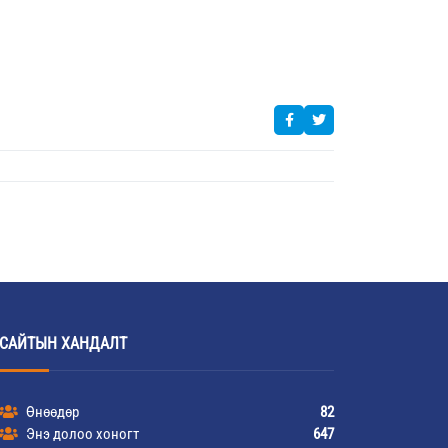
САЙТЫН ХАНДАЛТ
Өнөөдөр
82
Энэ долоо хоногт
647