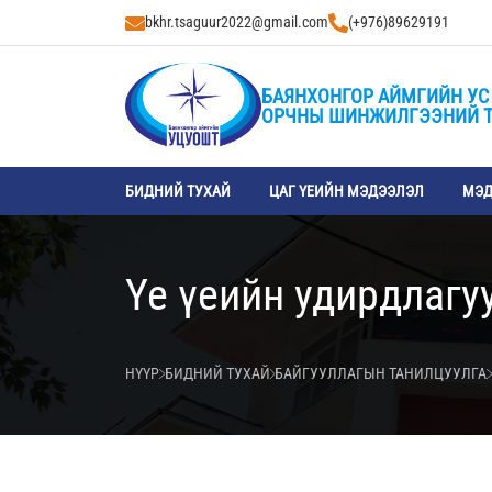
bkhr.tsaguur2022@gmail.com
(+976)89629191
БАЯНХОНГОР АЙМГИЙН УС 
ОРЧНЫ ШИНЖИЛГЭЭНИЙ 
БИДНИЙ ТУХАЙ
ЦАГ ҮЕИЙН МЭДЭЭЛЭЛ
МЭД
Үе үеийн удирдлагу
НҮҮР
БИДНИЙ ТУХАЙ
БАЙГУУЛЛАГЫН ТАНИЛЦУУЛГА