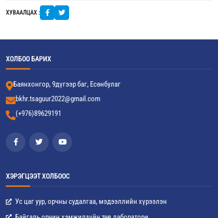
ХУВААЛЦАХ :
ХОЛБОО БАРИХ
Баянхонгор, 9дүгээр баг, Есөнбулаг
bkhr.tsaguur2022@gmail.com
(+976)89629191
ХЭРЭГЦЭЭТ ХОЛБООС
Ус цаг уур, орчны судалгаа, мэдээллийн хүрээлэн
Байгаль орчин хэмжилзүйн төв лаборатори