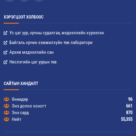
ХЭРЭГЦЭЭТ ХОЛБООС
Ус цаг уур, орчны судалгаа, мэдээллийн хүрээлэн
Байгаль орчин хэмжилзүйн төв лаборатори
Архив мэдээллийн сан
Нислэгийн цаг уурын төв
САЙТЫН ХАНДАЛТ
Өнөөдөр
96
Энэ долоо хоногт
661
Энэ сард
870
Нийт
55,355