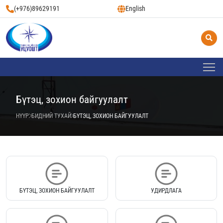
(+976)89629191
English
Бүтэц, зохион байгуулалт
НҮҮР
БИДНИЙ ТУХАЙ
БҮТЭЦ, ЗОХИОН БАЙГУУЛАЛТ
БҮТЭЦ, ЗОХИОН БАЙГУУЛАЛТ
УДИРДЛАГА