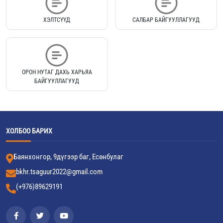
ХЭЛТСҮҮД
САЛБАР БАЙГУУЛЛАГУУД
ОРОН НУТАГ ДАХЬ ХАРЬЯА
БАЙГУУЛЛАГУУД
ХОЛБОО БАРИХ
Баянхонгор, 9дүгээр баг, Есөнбулаг
bkhr.tsaguur2022@gmail.com
(+976)89629191