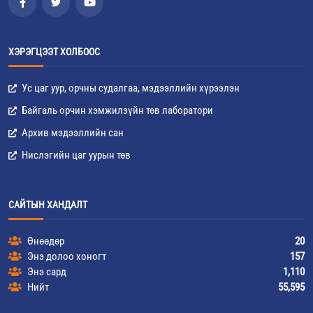
ХЭРЭГЦЭЭТ ХОЛБООС
Ус цаг уур, орчны судалгаа, мэдээллийн хүрээлэн
Байгаль орчин хэмжилзүйн төв лаборатори
Архив мэдээллийн сан
Нислэгийн цаг уурын төв
САЙТЫН ХАНДАЛТ
Өнөөдөр
20
Энэ долоо хоногт
157
Энэ сард
1,110
Нийт
55,595