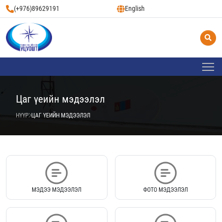
(+976)89629191
English
Цаг үеийн мэдээлэл
НҮҮР
ЦАГ ҮЕИЙН МЭДЭЭЛЭЛ
МЭДЭЭ МЭДЭЭЛЭЛ
ФОТО МЭДЭЭЛЭЛ