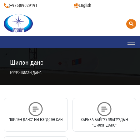
(+976)89629191
English
Шилэн данс
НҮҮР
ШИЛЭН ДАНС
"ШИЛЭН ДАНС"-НЫ НЭГДСЭН САН
ХАРЬЯА БАЙГУУЛЛАГУУДЫН
"ШИЛЭН ДАНС"