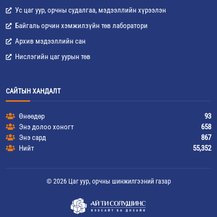
Ус цаг уур, орчны судалгаа, мэдээллийн хүрээлэн
Байгаль орчин хэмжилзүйн төв лаборатори
Архив мэдээллийн сан
Нислэгийн цаг уурын төв
САЙТЫН ХАНДАЛТ
Өнөөдөр
93
Энэ долоо хоногт
658
Энэ сард
867
Нийт
55,352
© 2026 Цаг уур, орчны шинжилгээний газар