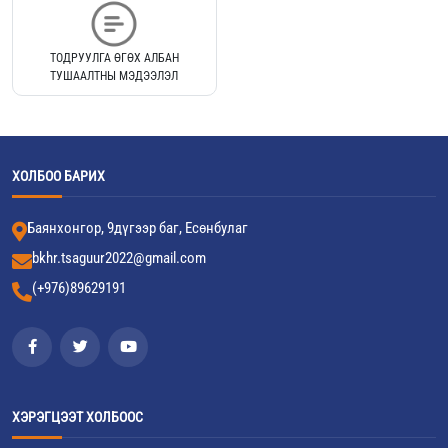
ТОДРУУЛГА ӨГӨХ АЛБАН
ТУШААЛТНЫ МЭДЭЭЛЭЛ
ХОЛБОО БАРИХ
Баянхонгор, 9дүгээр баг, Есөнбулаг
bkhr.tsaguur2022@gmail.com
(+976)89629191
ХЭРЭГЦЭЭТ ХОЛБООС