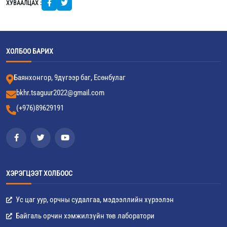
ХУВААЛЦАХ :
ХОЛБОО БАРИХ
Баянхонгор, 9дүгээр баг, Есөнбулаг
bkhr.tsaguur2022@gmail.com
(+976)89629191
ХЭРЭГЦЭЭТ ХОЛБООС
Ус цаг уур, орчны судалгаа, мэдээллийн хүрээлэн
Байгаль орчин хэмжилзүйн төв лаборатори