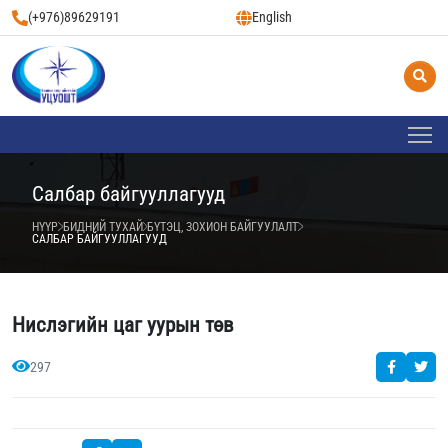
(+976)89629191
English
Салбар байгууллагууд
НҮҮР
БИДНИЙ ТУХАЙ
БҮТЭЦ, ЗОХИОН БАЙГУУЛАЛТ
САЛБАР БАЙГУУЛЛАГУУД
Нислэгийн цаг уурын төв
297