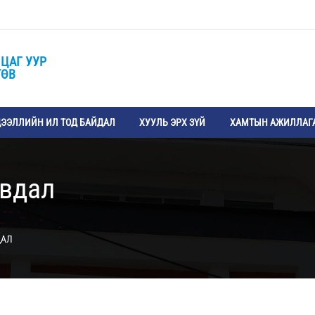
ЦАГ УУР
ТӨВ
ЭЭЛЛИЙН ИЛ ТОД БАЙДАЛ
ХУУЛЬ ЭРХ ЗҮЙ
ХАМТЫН АЖИЛЛАГ
явдал
ДАЛ