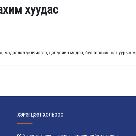
ахим хуудас
ээ, мэдээлэл үйлчилгээ, цаг үеийн мэдээ, бүх төрлийн цаг уур
ХЭРЭГЦЭЭТ ХОЛБООС
Ус цаг уур, орчны судалгаа, мэдээллийн хүрээлэн