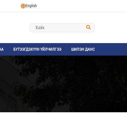
English
АА
БҮТЭЭГДЭХҮҮН ҮЙЛЧИЛГЭЭ
ШИЛЭН ДАНС