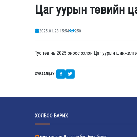
Цаг уурын төвийн ц
2025.01.23 15:54
250
Тус төв нь 2025 оноос эхлэн Цаг уурын шинжилг
ХУВААЛЦАХ :
ХОЛБОО БАРИХ
Баянхонгор, 9дүгээр баг, Есөнбулаг