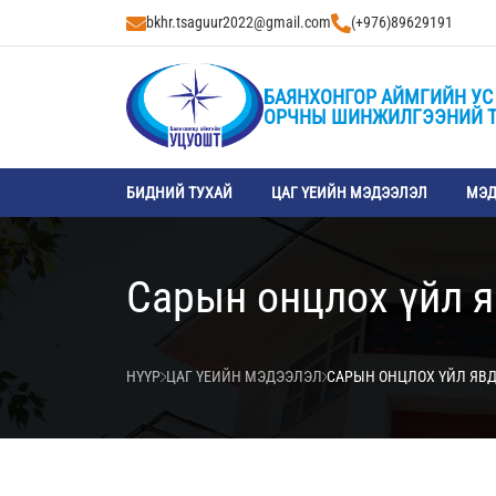
bkhr.tsaguur2022@gmail.com
(+976)89629191
БАЯНХОНГОР АЙМГИЙН УС 
ОРЧНЫ ШИНЖИЛГЭЭНИЙ 
БИДНИЙ ТУХАЙ
ЦАГ ҮЕИЙН МЭДЭЭЛЭЛ
МЭД
Сарын онцлох үйл 
НҮҮР
ЦАГ ҮЕИЙН МЭДЭЭЛЭЛ
САРЫН ОНЦЛОХ ҮЙЛ ЯВ