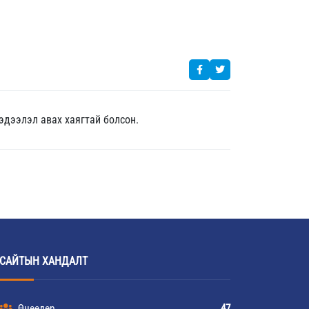
ын мэдээлэл авах хаягтай болсон.
САЙТЫН ХАНДАЛТ
Өнөөдөр
47