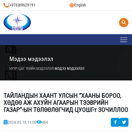
(+976)89629191
English
Мэдээ мэдээлэл
НҮҮР
ЦАГ ҮЕИЙН МЭДЭЭЛЭЛ
МЭДЭЭ МЭДЭЭЛЭЛ
ТАЙЛАНДЫН ХААНТ УЛСЫН “ХААНЫ БОРОО,
ХӨДӨӨ АЖ АХУЙН АГААРЫН ТЭЭВРИЙН
ГАЗАР”-ЫН ТӨЛӨӨЛӨГЧИД ЦУОШГ-т ЗОЧИЛЛОО
2024.05.16 11:00
464