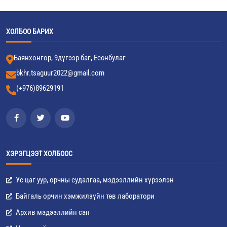
ХОЛБОО БАРИХ
Баянхонгор, 9дүгээр баг, Есөнбулаг
bkhr.tsaguur2022@gmail.com
(+976)89629191
ХЭРЭГЦЭЭТ ХОЛБООС
Ус цаг уур, орчны судалгаа, мэдээллийн хүрээлэн
Байгаль орчин хэмжилзүйн төв лаборатори
Архив мэдээллийн сан