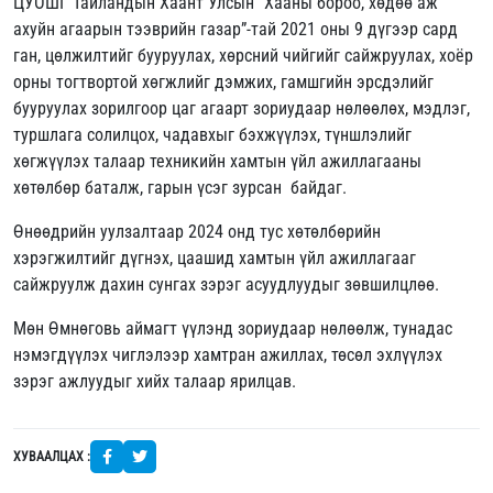
ЦУОШГ Тайландын Хаант Улсын “Хааны бороо, хөдөө аж
ахуйн агаарын тээврийн газар”-тай 2021 оны 9 дүгээр сард
ган, цөлжилтийг бууруулах, хөрсний чийгийг сайжруулах, хоёр
орны тогтвортой хөгжлийг дэмжих, гамшгийн эрсдэлийг
бууруулах зорилгоор цаг агаарт зориудаар нөлөөлөх, мэдлэг,
туршлага солилцох, чадавхыг бэхжүүлэх, түншлэлийг
хөгжүүлэх талаар техникийн хамтын үйл ажиллагааны
хөтөлбөр баталж, гарын үсэг зурсан байдаг.
Өнөөдрийн уулзалтаар 2024 онд тус хөтөлбөрийн
хэрэгжилтийг дүгнэх, цаашид хамтын үйл ажиллагааг
сайжруулж дахин сунгах зэрэг асуудлуудыг зөвшилцлөө.
Мөн Өмнөговь аймагт үүлэнд зориудаар нөлөөлж, тунадас
нэмэгдүүлэх чиглэлээр хамтран ажиллах, төсөл эхлүүлэх
зэрэг ажлуудыг хийх талаар ярилцав.
ХУВААЛЦАХ :