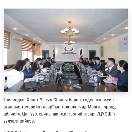
Тайландын Хаант Улсын “Хааны бороо, хөдөө аж ахуйн
агаарын тээврийн газар”-ын төлөөлөгчид Монгол оронд
айлчилж Цаг уур, орчны шинжилгээний газарт /ЦУОШГ/
уулзалт хийлээ.